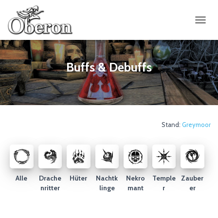
NAVIG
Buffs & Debuffs
Stand:
Greymoor
Alle
Drache
Hüter
Nachtk
Nekro
Temple
Zauber
nritter
linge
mant
r
er