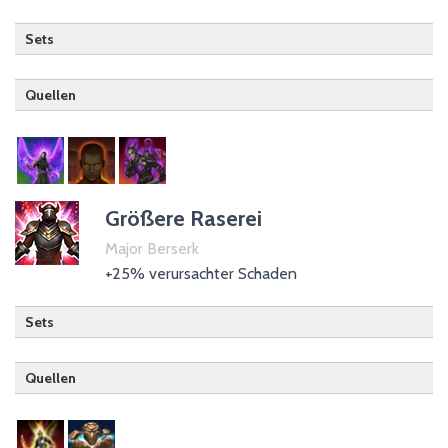
Sets
Quellen
Hüter
Heilungsstab
Kriegergilde
Größere Raserei
Major Berserk
+25% verursachter Schaden
Sets
Quellen
Nachtklinge
Zauberer