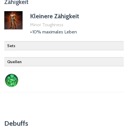
Zähigkeit
Trank der Magiekraft
Kleinere Zähigkeit
Minor Toughness
+10% maximales Leben
Sets
Quellen
Hüter (passiv)
Debuffs