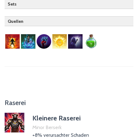
Sets
Quellen
Drachenritter
Hüter
Nekromant (passiv)
Templer
Magiergilde
Trank der Magiekraft
Raserei
Kleinere Raserei
Minor Berserk
+8% verursachter Schaden