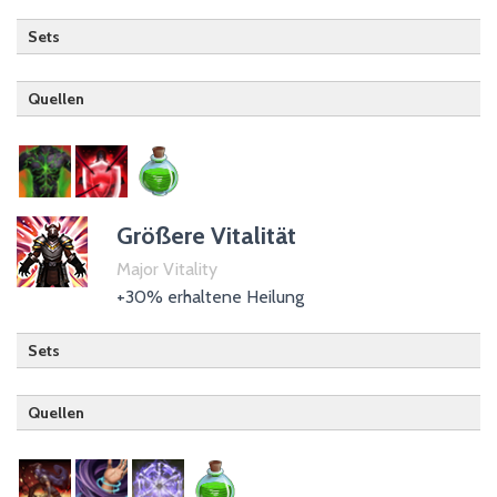
Sets
Quellen
Drachenritter
Unterstützung
Größere Vitalität
Major Vitality
Trank der Vitalität
+30% erhaltene Heilung
Sets
Quellen
Nachtklinge
Zauberer