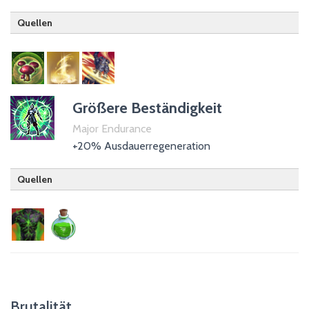
Quellen
Hüter
Templer
Kriegergilde
Größere Beständigkeit
Major Endurance
+20% Ausdauerregeneration
Quellen
Drachenritter
Trank der Ausdauer
Trank des Lebens
Trank der Waffenkraft
Brutalität