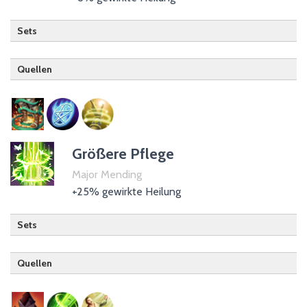
Sets
Quellen
Nachtklinge
Nekromant (passiv)
Templer (passiv)
Größere Pflege
Major Mending
+25% gewirkte Heilung
Sets
Quellen
Drachenritter
Hüter (passiv)