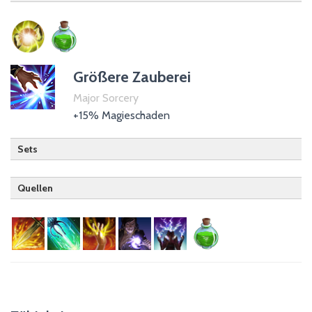
Templer (passiv)
Trank der Magiekraft
Größere Zauberei
Major Sorcery
+15% Magieschaden
Sets
Quellen
Drachenritter
Hüter
Nachtklinge
Zauberer
Magiergilde