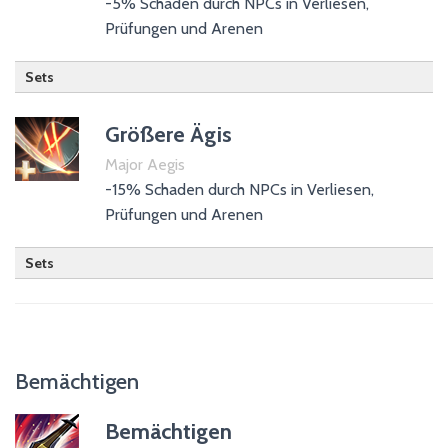
-5% Schaden durch NPCs in Verliesen,
Lebensraub
Prüfungen und Arenen
Magickaraub
Sets
Schändung
Schwächung
Größere Ägis
Unsicherheit
Major Aegis
Verkrüppeln
-15% Schaden durch NPCs in Verliesen,
Verstümmeln
Prüfungen und Arenen
Verwundbarkeit
Sets
Bemächtigen
Bemächtigen