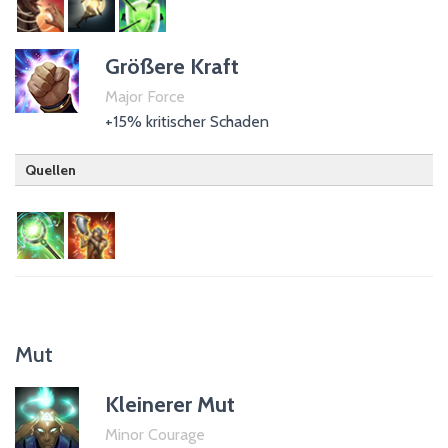
Psijik-Orden
Unterstützung
Größere Kraft
Major Force
+15% kritischer Schaden
Quellen
Heilungsstab
Sturmangriff
Mut
Kleinerer Mut
Minor Courage