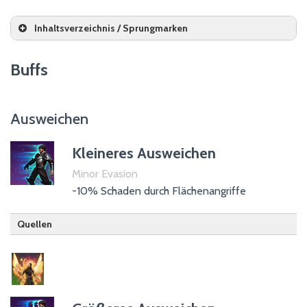
Inhaltsverzeichnis / Sprungmarken
Buffs
Ausweichen
Ägis
Behütung
*
Ausweichen
Bemächtigen
Beständigkeit
Kleineres Ausweichen
Brutalität
Minor Evasion
-10% Schaden durch Flächenangriffe
Entschlossenheit
Gallop
Quellen
Heldentum
Intellekt
Hüter
Kraft
Mut
Pflege