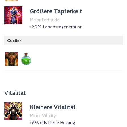
Größere Tapferkeit
Major Fortitude
+20% Lebensregeneration
Quellen
Drachenritter
Trank des Lebens
Vitalität
Kleinere Vitalität
Minor Vitality
+8% erhaltene Heilung