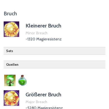
Bruch
Kleinerer Bruch
Minor Breach
-1320 Magieresistenz
Sets
Quellen
Templer
Trank / Gift des Bruchs
Gift der Magieresistenz
Größerer Bruch
Major Breach
-5280 Magieresistenz