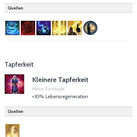
Quellen
Hüter
Nachtklinge
Nekromant
Templer
Psijik-Orden (passiv)
Tapferkeit
Kleinere Tapferkeit
Minor Fortitude
+10% Lebensregeneration
Quellen
Templer