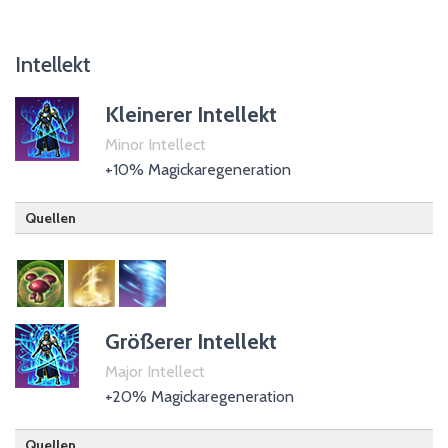
Intellekt
Kleinerer Intellekt
Minor Intellect
+10% Magickaregeneration
Quellen
Hüter
Templer
Zauberer
Größerer Intellekt
Major Intellect
+20% Magickaregeneration
Quellen