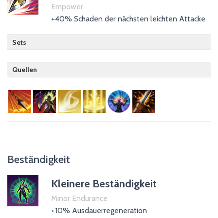
Empower
+40% Schaden der nächsten leichten Attacke
Sets
Quellen
Drachenritter
Nachtklinge
Templer
Magiergilde (passiv)
Zweihänder
Beständigkeit
Kleinere Beständigkeit
Minor Endurance
+10% Ausdauerregeneration