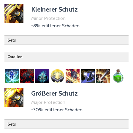
Kleinerer Schutz
Trank / Gift der Geschwindigkeit
Minor Protection
-8% erlittener Schaden
Sets
Quellen
Hüter
Nachtklinge
Nekromant
Templer (passiv)
Größerer Schutz
Kriegergilde
Major Protection
Psijik-Orden
-30% erlittener Schaden
Waffe mit Schild
Sets
Trank / Gift des Schutzes