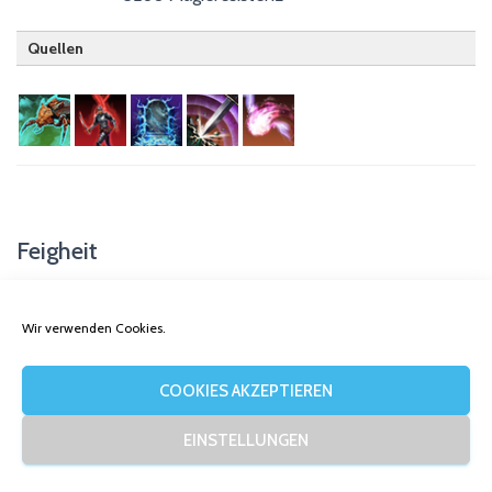
Quellen
Hüter
Nachtklinge
Nekromant
Waffe mit Schild
Zerstörungsstab
Feigheit
Kleinere Feigheit
Wir verwenden Cookies.
Minor Cowardice
+60% Kosten ultimativer Fähigkeiten
COOKIES AKZEPTIEREN
Quellen
EINSTELLUNGEN
Trank / Gift der Feigheit
Gift der Mageresistenz