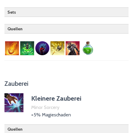
Sets
Quellen
Drachenritter
Hüter
Nekromant (passiv)
Templer
Kriegergilde
Zauberei
Trank der Waffenkraft
Kleinere Zauberei
Minor Sorcery
+5% Magieschaden
Quellen